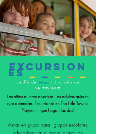
Excursion
es
_
_
_
_
_
un día de
juego
=
Una vida de
aprendizaje
Los niños quieren divertirse. Los adultos quieren
que aprendan. Excursiones en The Little Town's
Playseum
¡que hagan las dos!
Visitas en grupo para
¡grupos escolares,
educadores en el hogar, grupos de