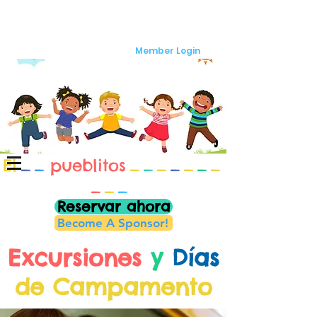
Member Login
El
_
_
pueblitos
_
_
_
_
_
_
_
_
_
_
Reservar ahora
Become A Sponsor!
Excursiones
y
Días
de Campamento