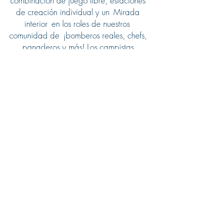
combinación de juego libre, estaciones
de creación individual y un
Mirada
interior
en los roles de nuestros
comunidad de
¡bomberos reales, chefs,
panaderos y más! Los campistas
experimentarán cada ciudad
¡como
nunca antes!
The Little Towns ofrece días de campamento para los
cierres de MCPS y
días nevados.
Formulario de inscripción
¡Manténme al tanto!
&gt;
Museo de los Niños de los Pueblos Pequeños
4931 Wyaconda Rd.
Norte de Bethesda, MD 20852