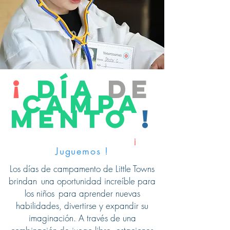
¡
Día
de
campa
mento
!
Salida de la escuela
¡
Juguemos
!
Los días de campamento de Little Towns
brindan
una oportunidad increíble para
los niños
para aprender nuevas
habilidades, divertirse y expandir su
imaginación. A través de una